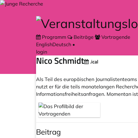
Zum Hauptteil springen
Programm
Beiträge
Vortragende
English
Deutsch
•
login
Nico Schmidt
.ical
Als Teil des europäischen Journalistenteam
nutzt er für die teils monatelangen Recherch
Informationsfreiheitsanfragen. Momentan is
Beitrag