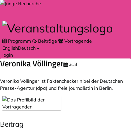
Zum Hauptteil springen
Programm
Beiträge
Vortragende
English
Deutsch
•
login
Veronika Völlinger
.ical
Veronika Völlinger ist Faktencheckerin bei der Deutschen
Presse-Agentur (dpa) und freie Journalistin in Berlin.
Beitrag