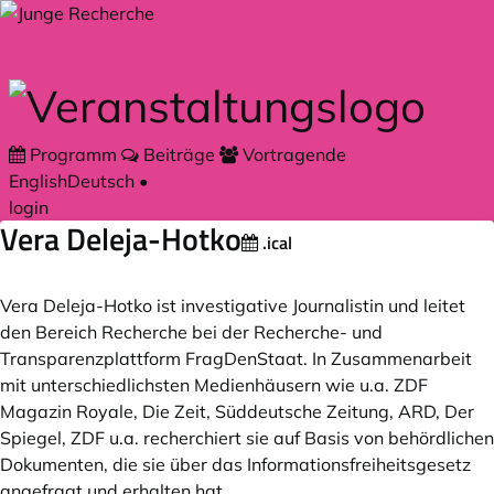
Zum Hauptteil springen
Programm
Beiträge
Vortragende
English
Deutsch
•
login
Vera Deleja-Hotko
.ical
Vera Deleja-Hotko ist investigative Journalistin und leitet
den Bereich Recherche bei der Recherche- und
Transparenzplattform FragDenStaat. In Zusammenarbeit
mit unterschiedlichsten Medienhäusern wie u.a. ZDF
Magazin Royale, Die Zeit, Süddeutsche Zeitung, ARD, Der
Spiegel, ZDF u.a. recherchiert sie auf Basis von behördlichen
Dokumenten, die sie über das Informationsfreiheitsgesetz
angefragt und erhalten hat.