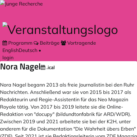
Zum Hauptteil springen
Programm
Beiträge
Vortragende
English
Deutsch
•
login
Nora Nagel
.ical
Nora Nagel begann 2013 als freie Journalistin bei den Ruhr
Nachrichten. Anschließend war sie von 2015 bis 2017 als
Redakteurin und Regie-Assistentin für das Neo Magazin
Royale tätig. Von 2017 bis 2019 leitete sie die Online-
Redaktion von "docupy" (bildundtonfabrik für ARD/WDR).
Zwischen 2019 und 2021 arbeitete sie bei der K2H, unter
anderem für die Dokumentation "Die Wahrheit übers Erben"
(ZDF). Seit 2021 ist sie Redaktionsleiterin vom ZDF Magazin